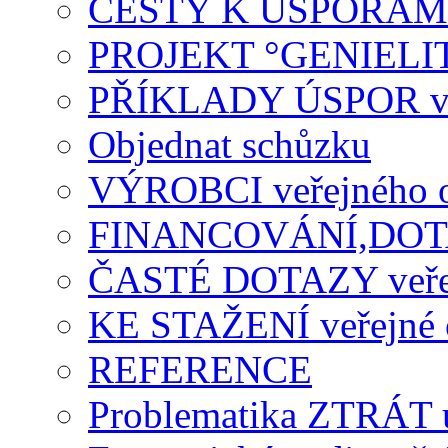
CESTY K ÚSPORÁM ve
PROJEKT °GENIELI
PŘÍKLADY ÚSPOR veř
Objednat schůzku
VÝROBCI veřejného o
FINANCOVÁNÍ,DOTACE
ČASTÉ DOTAZY veřejn
KE STAŽENÍ veřejné o
REFERENCE
Problematika ZTRÁT u