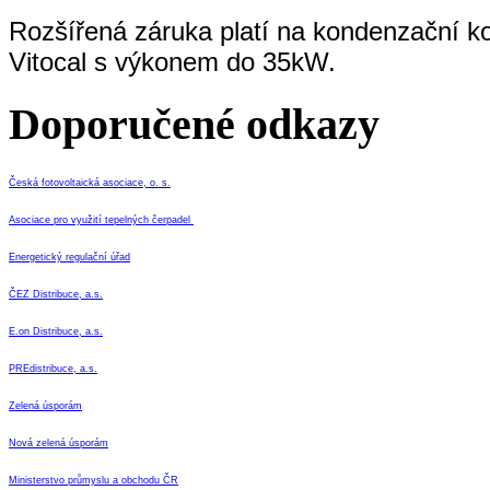
Rozšířená záruka platí na kondenzační kot
Vitocal s výkonem do 35kW.
Doporučené odkazy
Česká fotovoltaická asociace, o. s.
Asociace pro využití tepelných čerpadel
Energetický regulační úřad
ČEZ Distribuce, a.s.
E.on Distribuce, a.s.
PREdistribuce, a.s.
Zelená úsporám
Nová zelená úsporám
Ministerstvo průmyslu a obchodu ČR